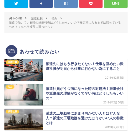
HOME
派遣社員
悩み
派遣で働いている時の妊娠報告はどうしたらいいの？安定期に入るまでは黙っている
べき？マタハラ被害に遭ったら？
あわせて読みたい
派遣社員
派遣先にはもう行きたくない！仕事を辞めたい派
遣社員が明日から仕事に行かない為にすること
2018年12月3日
悩み
派遣社員がうつ病になった時の対処法！派遣会社
や派遣先の理解がなくて辛い時はどうしたらいい
の？
2018年12月30日
派遣社員
派遣の工場勤務にあまり向かない人とはどんな
人？派遣の工場勤務を避けたほうがいい人の特徴
とは
2019年2月23日