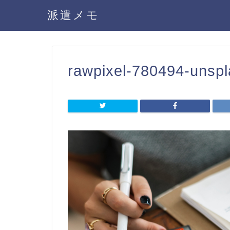
派遣メモ
rawpixel-780494-unsp