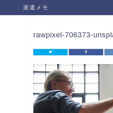
派遣メモ
rawpixel-706373-unsp