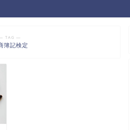
― TAG ―
商簿記検定