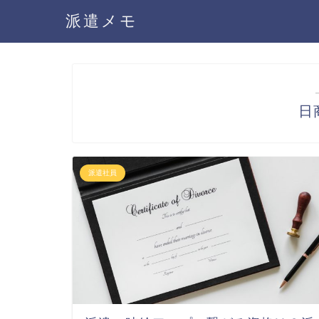
派遣メモ
日
派遣社員