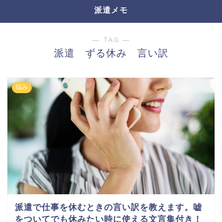
派遣メモ
― TAG ―
派遣 ずる休み 言い訳
悩み
派遣で仕事を休むときの言い訳を教えます。嘘
をついてでも休みたい時に使える文言集付き！