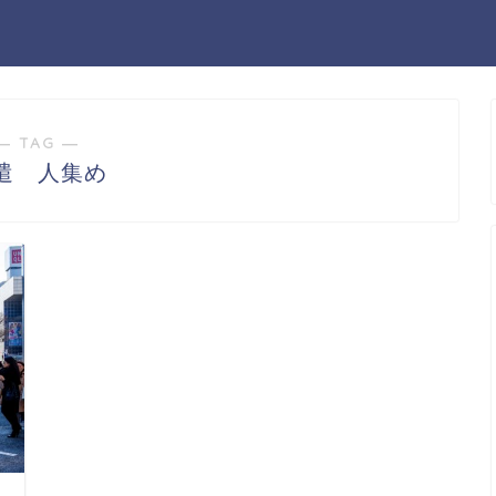
― TAG ―
遣 人集め