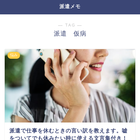
派遣メモ
― TAG ―
派遣 仮病
悩み
派遣で仕事を休むときの言い訳を教えます。嘘
をついてでも休みたい時に使える文言集付き！