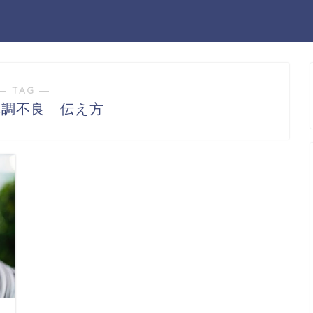
― TAG ―
体調不良 伝え方