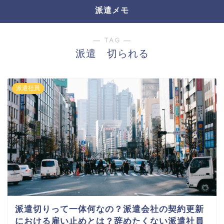
派遣メモ
― TAG ―
派遣 切られる
派遣社員
派遣切りって一体何なの？派遣会社の契約更新
における雇い止めとは？辞めたくない派遣社員