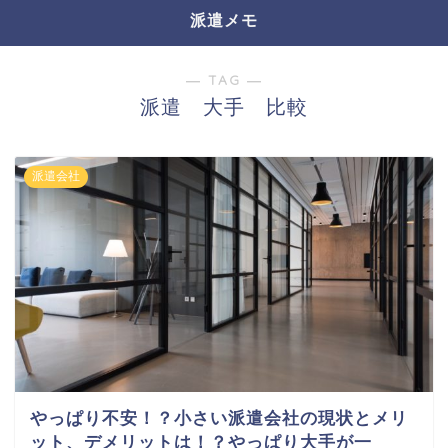
派遣メモ
― TAG ―
派遣 大手 比較
派遣会社
やっぱり不安！？小さい派遣会社の現状とメリ
ット、デメリットは！？やっぱり大手が一