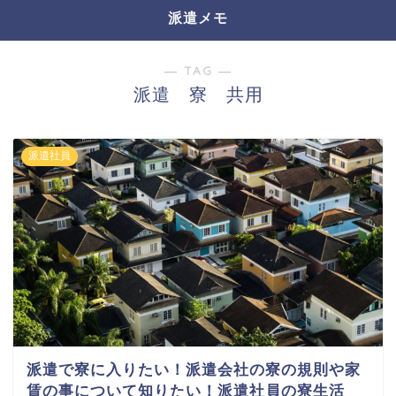
派遣メモ
― TAG ―
派遣 寮 共用
派遣社員
派遣で寮に入りたい！派遣会社の寮の規則や家
賃の事について知りたい！派遣社員の寮生活