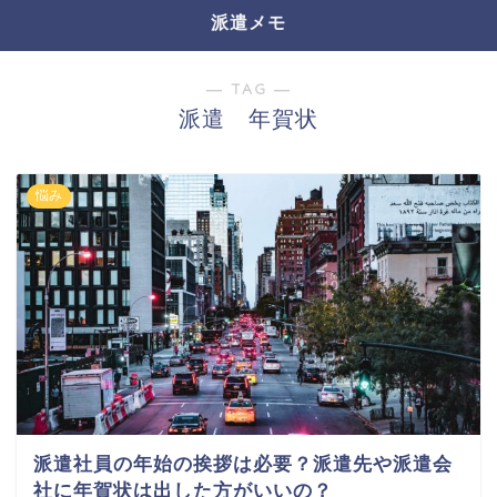
派遣メモ
― TAG ―
派遣 年賀状
悩み
派遣社員の年始の挨拶は必要？派遣先や派遣会
社に年賀状は出した方がいいの？