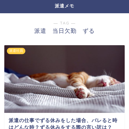
派遣メモ
― TAG ―
派遣 当日欠勤 ずる
派遣社員
派遣の仕事でずる休みをした場合、バレると時
はどんな時？ずる休みをする際の言い訳は？