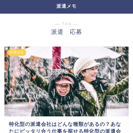
派遣メモ
― TAG ―
派遣 応募
派遣会社
特化型の派遣会社はどんな種類があるの？あな
たにピッタリ合う仕事を探せる特化型の派遣会