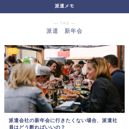
派遣メモ
― TAG ―
派遣 新年会
悩み
派遣会社の新年会に行きたくない場合、派遣社
員はどう断ればいいの？