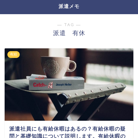
派遣メモ
― TAG ―
派遣 有休
有給
派遣社員にも有給休暇はあるの？有給休暇の疑
問と基礎知識について説明します。有給休暇の