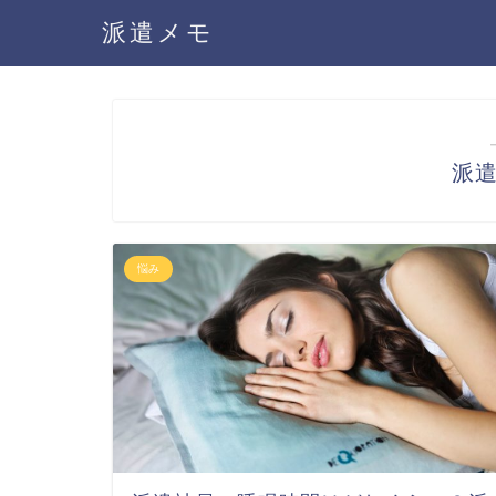
派遣メモ
派
悩み