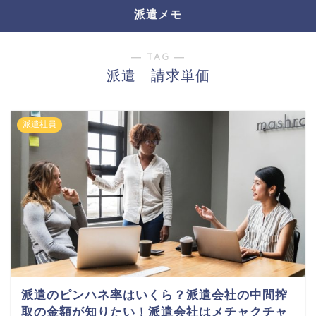
派遣メモ
― TAG ―
派遣 請求単価
派遣社員
派遣のピンハネ率はいくら？派遣会社の中間搾
取の金額が知りたい！派遣会社はメチャクチャ