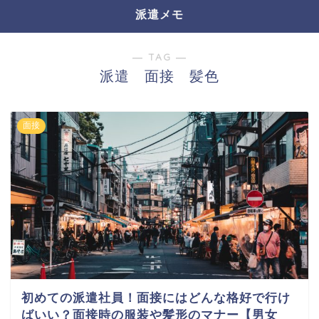
派遣メモ
― TAG ―
派遣 面接 髪色
面接
初めての派遣社員！面接にはどんな格好で行け
ばいい？面接時の服装や髪形のマナー【男女