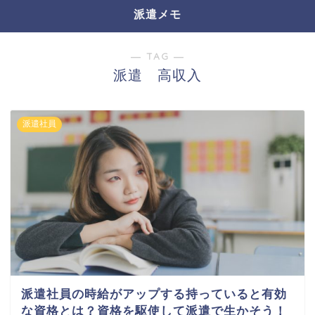
派遣メモ
― TAG ―
派遣 高収入
派遣社員
派遣社員の時給がアップする持っていると有効
な資格とは？資格を駆使して派遣で生かそう！