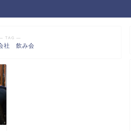
― TAG ―
会社 飲み会