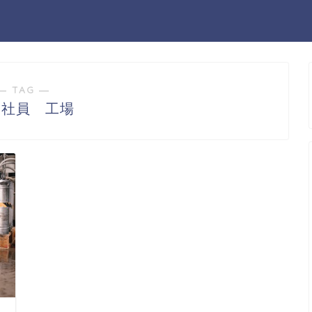
― TAG ―
遣社員 工場