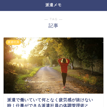
派遣メモ
― TAG ―
記事
派遣社員
派遣で働いていて何となく疲労感が抜けない
時！仕事ができる派遣社員の体調管理術と