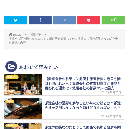
HOME
派遣会社
派遣から正社員へなれるの！？紹介予定派遣って何？派遣先に直接雇用となる紹介予
定派遣の内容
あわせて読みたい
派遣会社
【派遣会社の営業マン必読】派遣社員に悪口や陰
口を叩かれたら？派遣会社の営業担当者が無能と
言われる理由は？派遣会社の営業マンは必読
2018年12月23日
悩み
派遣会社の登録を解除したい時の方法とは？派遣
会社を活用しなくなった時はどうすればいいの？
2018年12月29日
派遣社員
派遣の面接なのにどうして面接で長所と短所を聞