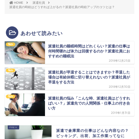
HOME
派遣社員
派遣社員の時給はどうすれば上がるの？派遣社員の時給アップのコツとは？
あわせて読みたい
悩み
派遣社員の睡眠時間はどれくらい？派遣の仕事は
何時間寝れば体力は回復するのか？派遣社員にお
すすめの睡眠法
2018年12月25日
悩み
派遣社員が早退することはできますか？早退した
場合は有給休暇に切り替えれないの？派遣社員が
早退をする方法
2018年12月30日
悩み
派遣社員の悩み「こんな時、派遣社員はどうすれ
ばいい？」派遣先での人間関係・仕事上の付き合
い方
2019年1月31日
派遣で倉庫業の仕事はどんな内容なの？
ピッキング、出荷、加工作業ってなに