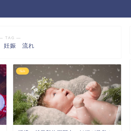
― TAG ―
 妊娠 流れ
悩み