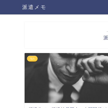
派遣メモ
悩み